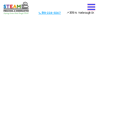
📞 915-224-0247
📍 3019 N. Yarbrough Dr.